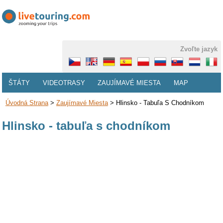
Zvoľte jazyk
ŠTÁTY
VIDEOTRASY
ZAUJÍMAVÉ MIESTA
MAP
Úvodná Strana
>
Zaujímavé Miesta
>
Hlinsko - Tabuľa S Chodníkom
Hlinsko - tabuľa s chodníkom