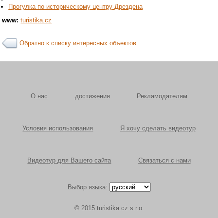
Прогулка по историческому центру Дрездена
www:
turistika.cz
Обратно к списку интересных объектов
О нас
достижения
Рекламодателям
Условия использования
Я хочу сделать видеотур
Видеотур для Вашего сайта
Связаться с нами
Выбор языка:
© 2015 turistika.cz s.r.o.