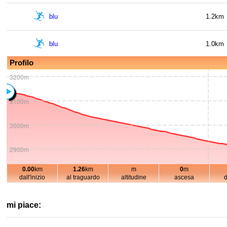
blu
1.2km
blu
1.0km
Profilo
blu
0.4km
3200m
blu
2.4km
3100m
3000m
blu
0.8km
2900m
rossa
1.7km
0.00
km
1.26
km
m
0
m
1km
2800m
dall'inizio
al traguardo
altitudine
ascesa
blu
2.2km
3200m
mi piace:
rossa
2.3km
3100m