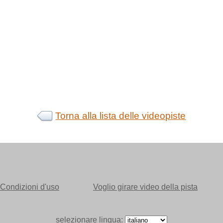
Torna alla lista delle videopiste
Condizioni d'uso
Voglio girare video della pista
selezionare lingua: