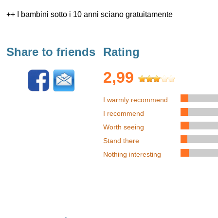
seggiovia
1.3km
++ I bambini sotto i 10 anni sciano gratuitamente
seggiovia
0.3km
Share to friends
Rating
skilift
1.0km
2,99
skilift
0.8km
I warmly recommend
skilift
0.4km
I recommend
Worth seeing
skilift
1.5km
Stand there
Nothing interesting
skilift
1.0km
seggiovia
0.4km
I dati della altitudine e della lunghezza delle piste sono indicativi, dati ufficiali possono le
variare.