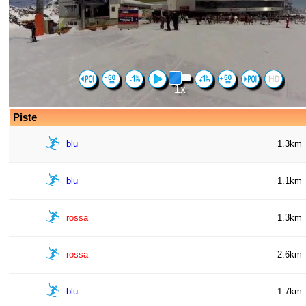
1x
Piste
blu
1.3km
blu
1.1km
rossa
1.3km
rossa
2.6km
blu
1.7km