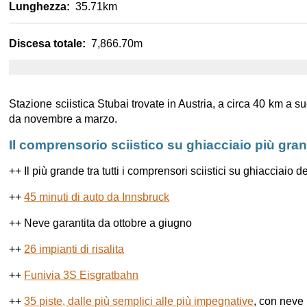
Lunghezza:
35.71km
3000m
rossa
1.2km
2900m
Discesa totale:
7,866.70m
rossa
1.3km
1km
2800m
nera
0.8km
Stazione sciistica Stubai trovate in Austria, a circa 40 km a su
da novembre a marzo.
blu
1.0km
Il comprensorio sciistico su ghiacciaio più gran
blu
1.0km
++ Il più grande tra tutti i comprensori sciistici su ghiacciaio de
++
45 minuti di auto da Innsbruck
verde
0.9km
++ Neve garantita da ottobre a giugno
seggiovia
2.3km
++
26 impianti di risalita
seggiovia
0.6km
++
Funivia 3S Eisgratbahn
++
35 piste, dalle più semplici alle più impegnative
, con neve 