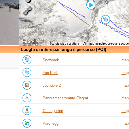
Scorciatoie da tastiera
L'immagine potrebbe essere sogget
Luoghi di interesse lungo il percorso (POI)
Snowpark
map
Fun Park
map
Jochdole 2
map
Panoramaristorante Eisgrat
map
Gamsgarten
map
Parcheggi
map