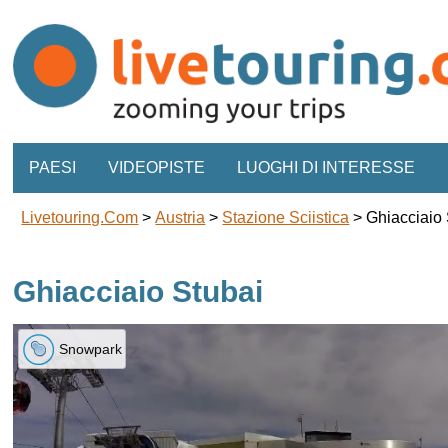
PAESI
VIDEOPISTE
LUOGHI DI INTERESSE
Livetouring.com
>
Austria
>
Stazione Sciistica
>
Ghiacciaio 
Ghiacciaio Stubai
Snowpark