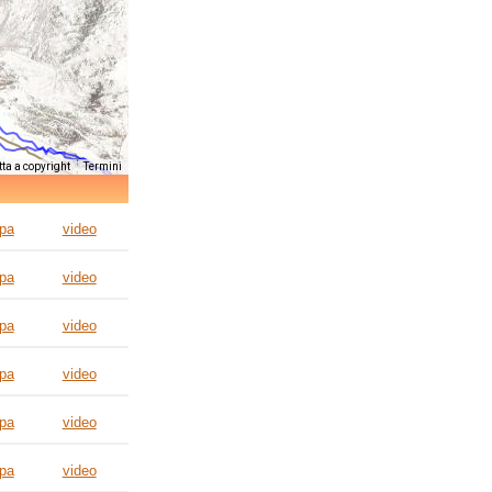
ta a copyright
Termini
pa
video
pa
video
pa
video
pa
video
pa
video
pa
video