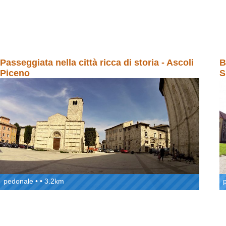
Passeggiata nella città ricca di storia - Ascoli
B
Piceno
S
pedonale • • 3.2km