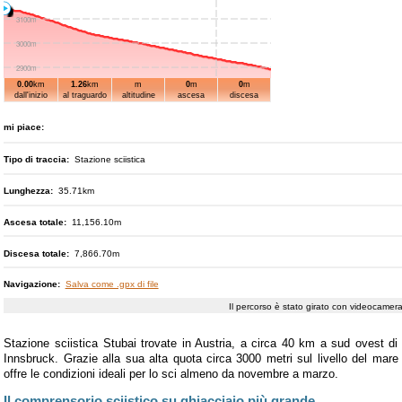
3100m
blu
2.4km
3000m
2900m
0.00
km
1.26
km
m
0
m
0
m
blu
0.8km
1km
2800m
dall'inizio
al traguardo
altitudine
ascesa
discesa
3200m
mi piace:
3100m
rossa
1.7km
Tipo di traccia:
Stazione sciistica
3000m
blu
2.2km
2900m
Lunghezza:
35.71km
1km
2800m
Ascesa totale:
11,156.10m
rossa
2.3km
Discesa totale:
7,866.70m
rossa
1.2km
Navigazione:
Salva come .gpx di file
Il percorso è stato girato con videocame
rossa
1.3km
Stazione sciistica Stubai trovate in Austria, a circa 40 km a sud ovest di
Innsbruck. Grazie alla sua alta quota circa 3000 metri sul livello del mare
offre le condizioni ideali per lo sci almeno da novembre a marzo.
nera
0.8km
Il comprensorio sciistico su ghiacciaio più grande