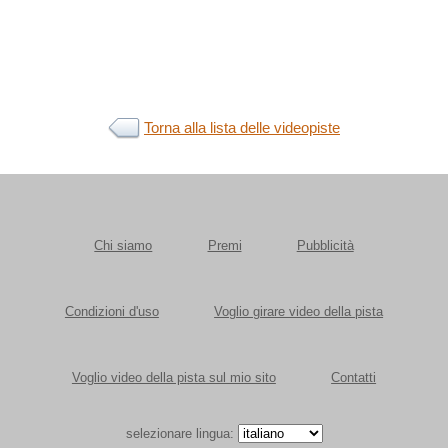
Torna alla lista delle videopiste
Chi siamo
Premi
Pubblicità
Condizioni d'uso
Voglio girare video della pista
Voglio video della pista sul mio sito
Contatti
selezionare lingua: