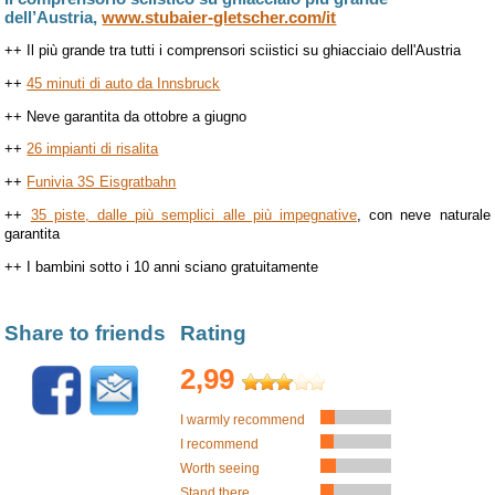
dell’Austria,
www.stubaier-gletscher.com/it
blu
1.0km
++ Il più grande tra tutti i comprensori sciistici su ghiacciaio dell'Austria
++
45 minuti di auto da Innsbruck
blu
1.0km
++ Neve garantita da ottobre a giugno
++
26 impianti di risalita
verde
0.9km
++
Funivia 3S Eisgratbahn
seggiovia
2.3km
++
35 piste, dalle più semplici alle più impegnative
, con neve naturale
garantita
++ I bambini sotto i 10 anni sciano gratuitamente
seggiovia
0.6km
Share to friends
Rating
seggiovia
1.3km
2,99
seggiovia
0.3km
I warmly recommend
I recommend
skilift
1.0km
Worth seeing
Stand there