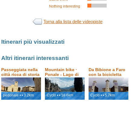
skilift
0.8km
Nothing interesting
skilift
0.4km
Torna alla lista delle videopiste
skilift
1.5km
Itinerari più visualizzati
skilift
1.0km
Altri itinerari interessanti
seggiovia
0.4km
Passeggiata nella
Mountain bike ·
Da Bibione a Faro
città ricca di storia
Ponale - Lago di
con la bicicletta
- Ascoli Piceno
Ledro
I dati della altitudine e della lunghezza delle piste sono indicativi, dati
ufficiali possono leggermente variare.
pedonale • • 3.2km
Cyclo • • 18.6km
Cyclo • • 5.7km